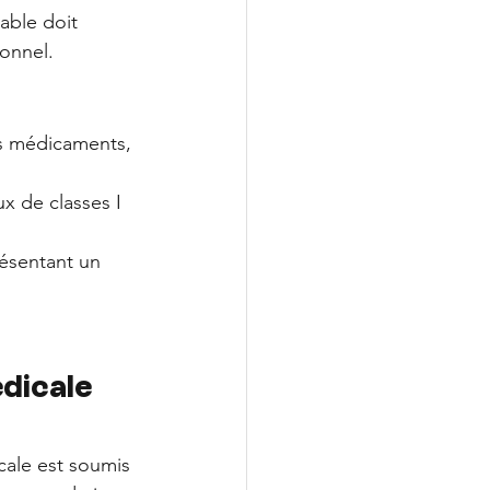
able doit 
onnel.
es médicaments, 
x de classes I 
résentant un 
dicale 
cale est soumis 