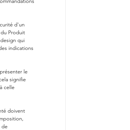
recommandations 
écurité d'un 
du Produit 
 design qui 
es indications 
 présenter le 
la signifie 
 celle 
nté doivent 
mposition, 
 de 