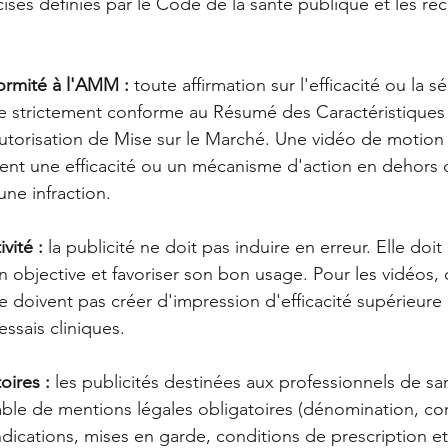
ises définies par le Code de la santé publique et les 
ormité à l'AMM : 
toute affirmation sur l'efficacité ou la s
e strictement conforme au Résumé des Caractéristiques 
Autorisation de Mise sur le Marché. Une vidéo de motion
ent une efficacité ou un mécanisme d'action en dehors d
ne infraction.
vité : 
la publicité ne doit pas induire en erreur. Elle doit
objective et favoriser son bon usage. Pour les vidéos, ce
 doivent pas créer d'impression d'efficacité supérieure à
ssais cliniques.
ires : 
les publicités destinées aux professionnels de sa
le de mentions légales obligatoires (dénomination, co
ndications, mises en garde, conditions de prescription et