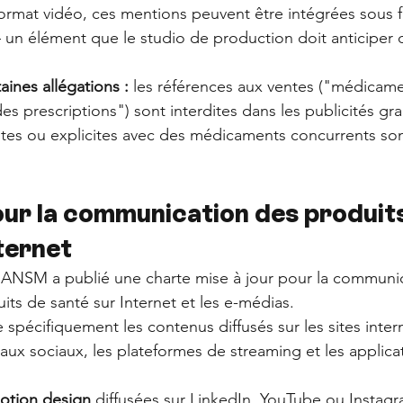
 format vidéo, ces mentions peuvent être intégrées sous 
 — un élément que le studio de production doit anticiper 
aines allégations : 
les références aux ventes ("médicamen
s prescriptions") sont interdites dans les publicités gra
tes ou explicites avec des médicaments concurrents son
our la communication des produits
ternet
ANSM a publié une charte mise à jour pour la communica
ts de santé sur Internet et les e-médias. 
 spécifiquement les contenus diffusés sur les sites inter
eaux sociaux, les plateformes de streaming et les applica
otion design
 diffusées sur LinkedIn, YouTube ou Instagr