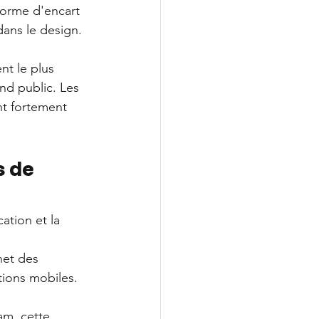
forme d'encart 
dans le design.
t le plus 
nd public. Les 
t fortement 
 de 
tion et la 
net des 
tions mobiles.
am, cette 