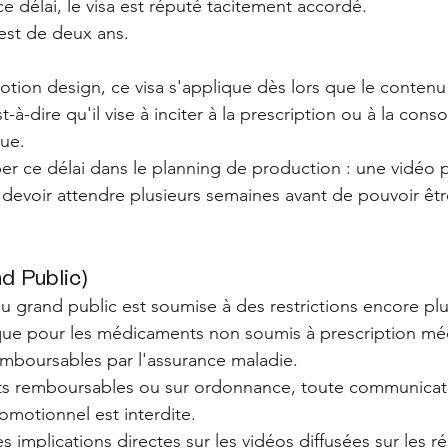
e délai, le visa est réputé tacitement accordé. 
 est de deux ans.
otion design, ce visa s'applique dès lors que le contenu
à-dire qu'il vise à inciter à la prescription ou à la con
ue. 
ciper ce délai dans le planning de production : une vidéo 
evoir attendre plusieurs semaines avant de pouvoir être
d Public)
u grand public est soumise à des restrictions encore plus
 que pour les médicaments non soumis à prescription mé
emboursables par l'assurance maladie. 
s remboursables ou sur ordonnance, toute communicat
omotionnel est interdite. 
es implications directes sur les vidéos diffusées sur les r