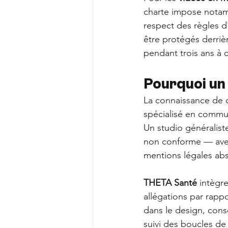
charte impose notamm
respect des règles d
être protégés derriè
pendant trois ans à 
Pourquoi un 
La connaissance de c
spécialisé en commun
Un studio généralist
non conforme — avec
mentions légales ab
THETA Santé
 intègr
allégations par rapp
dans le design, conse
suivi des boucles de