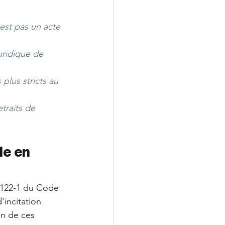
est pas un acte 
uridique de 
plus stricts au 
traits de 
e en 
.5122-1 du Code 
incitation 
on de ces 