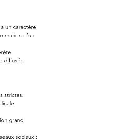
 a un caractère 
sommation d'un 
prête 
 diffusée 
 strictes. 
dicale 
ion grand 
éseaux sociaux : 