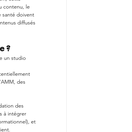
u contenu, le 
 santé doivent 
ntenus diffusés 
e ?
e un studio 
tentiellement 
l'AMM, des 
dation des 
 à intégrer 
ormationnel), et 
ient. 