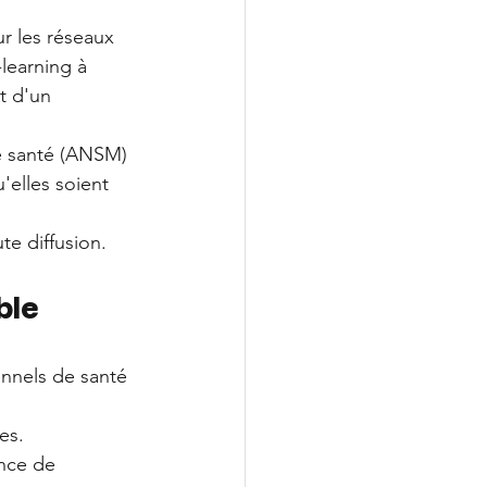
ur les réseaux 
learning à 
t d'un 
e santé (ANSM) 
'elles soient 
te diffusion.
ble
nnels de santé 
es. 
nce de 